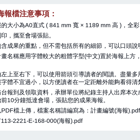
海報檔注意事項：
大小為A0直式 ( 841 mm 寬
× 1189 mm 高 
列印，攜至會場張貼。
包含成果的重點，但不需包括所有的細節，可以口頭說
計畫名稱應用字體較大的粗體字型(中文)置於海報上方
由左上至右下，可以使用箭頭引導讀者的閱讀。盡量多
報字體不宜過小，以方便讀者在一定距離外能夠看得清
務台報到及領取資料，承辦單位將紀錄主持人出席本次
始前10分鐘抵達會場，張貼您的成果海報。
PDF檔上傳，檔案名稱請編寫為：計畫編號(海報).pd
113
-2221-E-168-000(海報).pdf