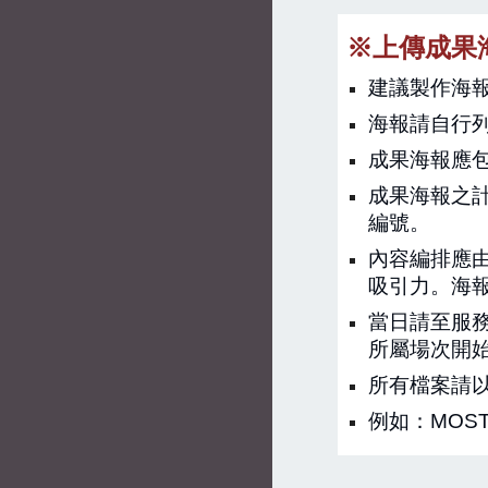
※上傳成果
建議製作海報的
海報請自行
成果海報應
成果海報之
編號。
內容編排應
吸引力。海
當日請至服
所屬場次開
所有檔案請以
例如：
MOST