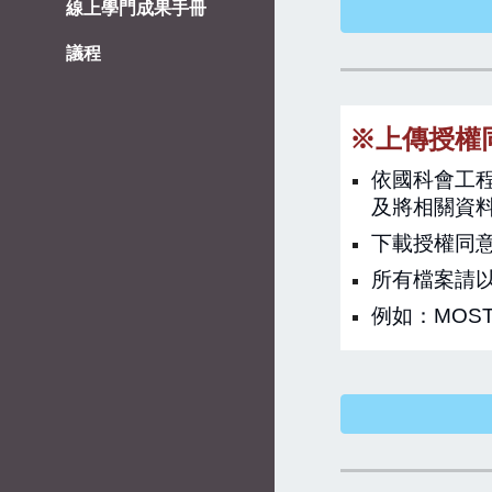
線上學門成果手冊
議程
※上傳授權
依國科會工
及將相關資
下載授權同
所有檔案請以
例如：
MOST