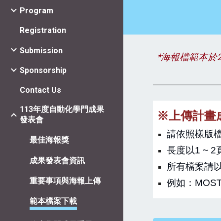
Program
Registration
Submission
*海報檔範本於20
Sponsorship
Contact Us
113年度自動化學門成果
※上傳計畫
發表會
請依照樣版
最佳海報獎
長度以1 ~
成果發表會資訊
所有檔案請以
重要事項與海報上傳
例如：MOST11
範本檔案下載