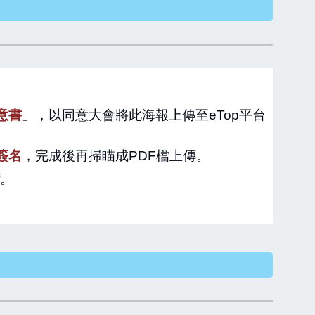
意書
」，以同意大會將此海報上傳至eTop平台
簽名
，完成後再掃瞄成PDF檔上傳。
f。